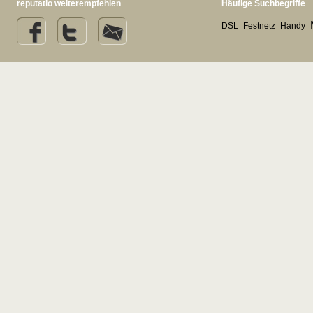
reputatio weiterempfehlen
Häufige Suchbegriffe
DSL
Festnetz
Handy